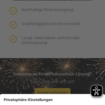
Nachhaltige Stromerzeugung!
Unabhängigkeit zum Strommarkt!
Lange Lebensdauer und schnelle
Amortisierung!
Interesse an einer Photovoltaik-Lösung?
Sprechen Sie uns an!
Kontakt aufnehmen