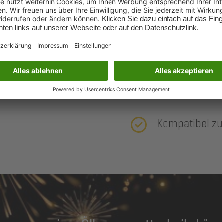
n Systemen kombinieren. Ob
anlage – wir zeigen Ihnen,
 Vereinbaren Sie ein
telefonisch zur Verfügung.
Hoher Wirkung
eren
Heizungs-Check
!
Kompatibel zu