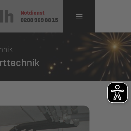
4h
Notdienst
0208 969 88 15
hnik
rttechnik