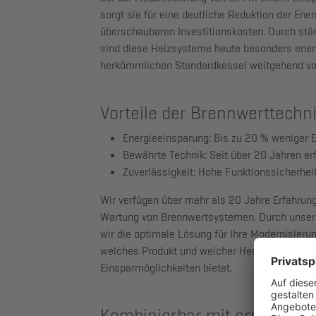
sorgt sie für eine deutliche Reduktion der Ene
überschaubaren Investitionskosten. Durch stä
sind diese Heizsysteme heute besonders energ
herkömmlichen Standardkessel weitgehend vo
Vorteile der Brennwerttechni
Energieeinsparung:
Bis zu 20 % weniger 
Bewährte Technik:
Seit über 20 Jahren er
Zuverlässigkeit:
Hohe Funktionssicherheit
Wir verfügen über mehr als 20 Jahre Erfahrung 
Wartung von Brennwertsystemen. Durch unser 
wir die optimale Lösung für Ihre Modernisieru
welches Produkt und welcher Hersteller für Ih
Einsparmöglichkeiten bietet.
Kombinierbar mit erneuerba