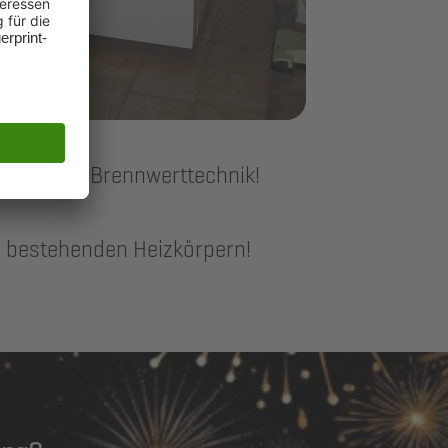
srad der Brennwerttechnik!
 bestehenden Heizkörpern!