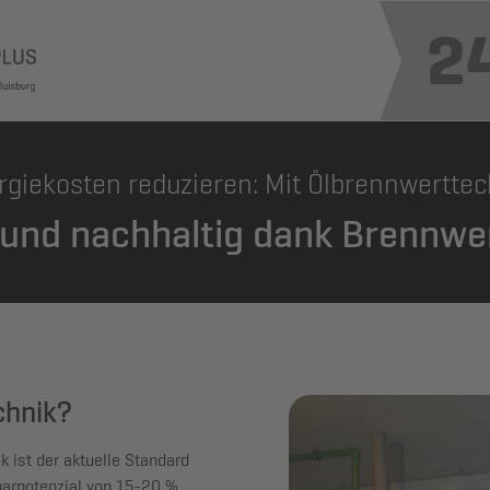
2
rgiekosten reduzieren: Mit Ölbrennwerttec
t und nachhaltig dank Brennwe
chnik?
k ist der aktuelle Standard
parpotenzial von 15-20 %