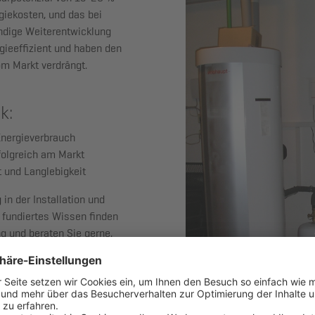
rgiekosten, und das bei
ndige Weiterentwicklung
ieeffizient und haben den
m Markt verdrängt.
k:
Energieverbrauch
folgreich am Markt
 und Langlebigkeit
in der Installation und
fundiertes Wissen finden
ng und beraten Sie gerne,
r Zuhause die besten
ren Energien