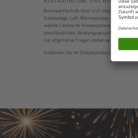
Brennwerttechnik lässt sich ideal mit andere
Solaranlage, Luft-Wärmepumpe oder als Hybrid
welche Lösung Ihr Einsparpotenzial maximiert.
unverbindliches Beratungsgespräch mit uns.
Für allgemeine Fragen stehen wir Ihnen auch 
Entdecken Sie Ihr Einsparpotenzial durch uns